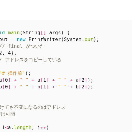
id
main
(
String
[]
args
)
{
out
=
new
PrintWriter
(
System
.
out
);
// final がついた
2
,
4
},
// アドレスをコピーしている
"# 操作前"
);
a
[
0
]
+
" "
+
a
[
1
]
+
" "
+
a
[
2
]
);
b
[
0
]
+
" "
+
b
[
1
]
+
" "
+
b
[
2
]
);
i
<
a
.
length
;
i
++
)