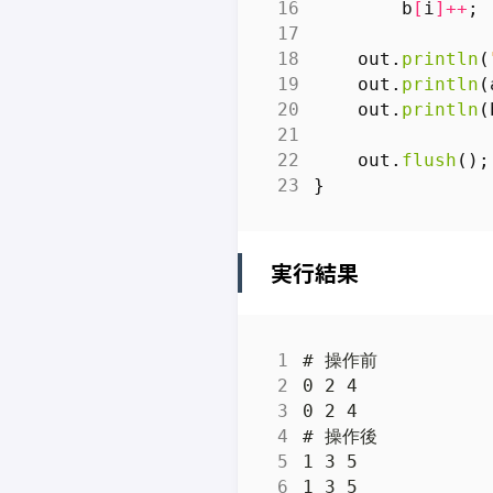
b
[
i
]++
;
out
.
println
(
out
.
println
(
out
.
println
(
out
.
flush
();
}
実行結果