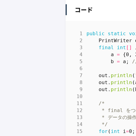
コード
public
static
vo
PrintWriter
final
int
[]
a
=
{
0
,
b
=
a
;
out
.
println
(
out
.
println
(
out
.
println
(
     */
for
(
int
i
=
0
;