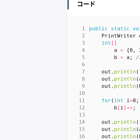
コード
public
static
vo
PrintWriter
int
[]
a
=
{
0
,
b
=
a
;
out
.
println
(
out
.
println
(
out
.
println
(
for
(
int
i
=
0
;
b
[
i
]++
;
out
.
println
(
out
.
println
(
out
.
println
(