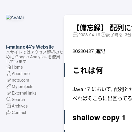
【備忘録】 配列に色
2023-04-16
読了時間: 3分
f-matano44's Website
20220427 追記
本サイトではアクセス解析のた
めに Google Analytics を使用
しています
Home
これは何
About me
note.com
My projects
Java 17 において, 
External links
べればそこらに出回ってる
Search
Archives
Contact
shallow copy 1