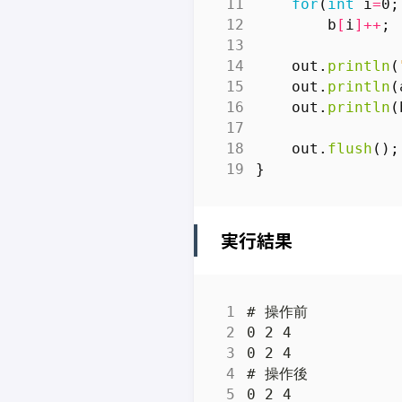
for
(
int
i
=
0
;
b
[
i
]++
;
out
.
println
(
out
.
println
(
out
.
println
(
out
.
flush
();
}
実行結果