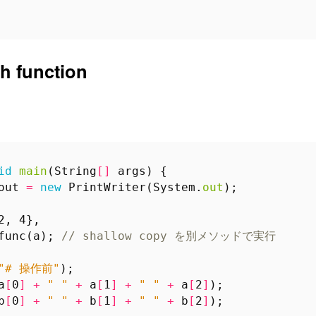
h function
id
main
(
String
[]
args
)
{
out
=
new
PrintWriter
(
System
.
out
);
2
,
4
},
func
(
a
);
// shallow copy を別メソッドで実行
"# 操作前"
);
a
[
0
]
+
" "
+
a
[
1
]
+
" "
+
a
[
2
]
);
b
[
0
]
+
" "
+
b
[
1
]
+
" "
+
b
[
2
]
);