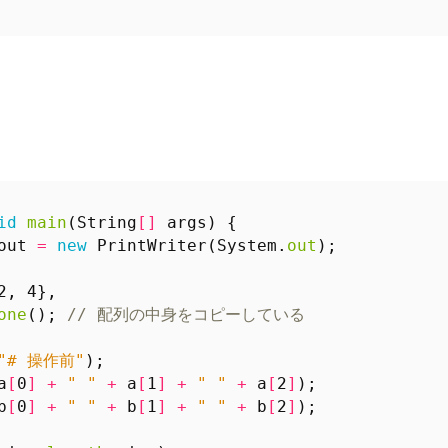
id
main
(
String
[]
args
)
{
out
=
new
PrintWriter
(
System
.
out
);
2
,
4
},
one
();
// 配列の中身をコピーしている
"# 操作前"
);
a
[
0
]
+
" "
+
a
[
1
]
+
" "
+
a
[
2
]
);
b
[
0
]
+
" "
+
b
[
1
]
+
" "
+
b
[
2
]
);