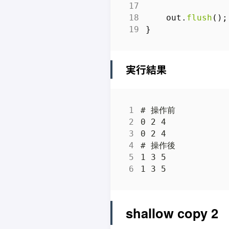
out
.
flush
();
}
実行結果
shallow copy 2