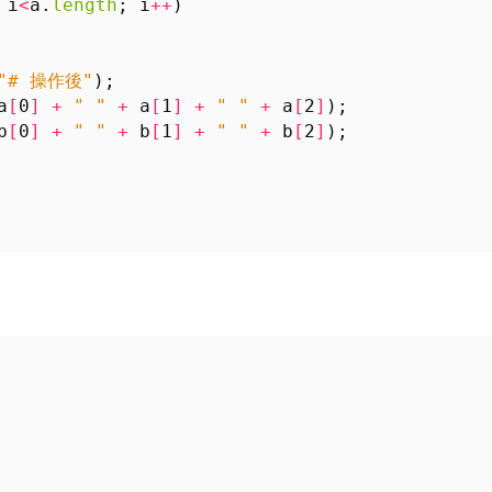
i
<
a
.
length
;
i
++
)
"# 操作後"
);
a
[
0
]
+
" "
+
a
[
1
]
+
" "
+
a
[
2
]
);
b
[
0
]
+
" "
+
b
[
1
]
+
" "
+
b
[
2
]
);