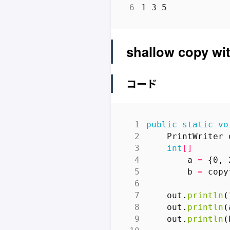
shallow copy wit
コード
public
static
vo
PrintWriter
int
[]
a
=
{
0
,
b
=
copy
out
.
println
(
out
.
println
(
out
.
println
(