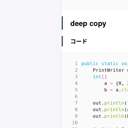
deep copy
コード
public
static
vo
PrintWriter
int
[]
a
=
{
0
,
b
=
a
.
cl
out
.
println
(
out
.
println
(
out
.
println
(