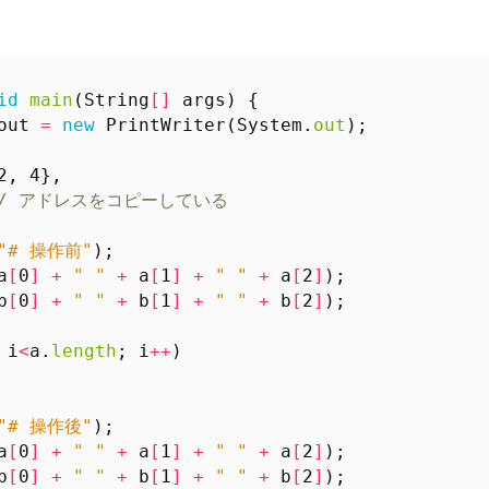
id
main
(
String
[]
args
)
{
out
=
new
PrintWriter
(
System
.
out
);
2
,
4
},
// アドレスをコピーしている
"# 操作前"
);
a
[
0
]
+
" "
+
a
[
1
]
+
" "
+
a
[
2
]
);
b
[
0
]
+
" "
+
b
[
1
]
+
" "
+
b
[
2
]
);
i
<
a
.
length
;
i
++
)
"# 操作後"
);
a
[
0
]
+
" "
+
a
[
1
]
+
" "
+
a
[
2
]
);
b
[
0
]
+
" "
+
b
[
1
]
+
" "
+
b
[
2
]
);