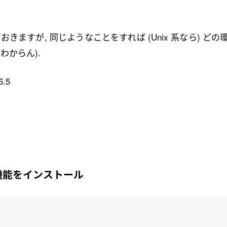
きますが, 同じようなことをすれば (Unix 系なら) どの
はわからん).
6.5
張機能をインストール