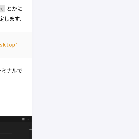
とかに
rc
定します.
sktop'
ーミナルで