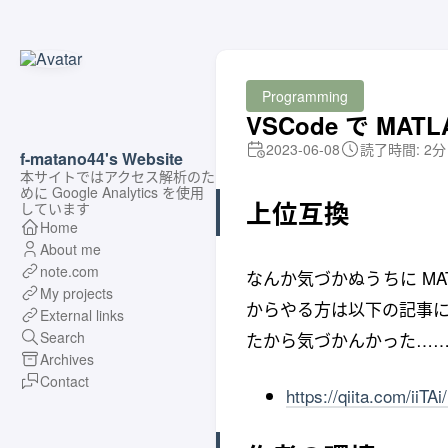
Programming
VSCode で MAT
2023-06-08
読了時間: 2分
f-matano44's Website
本サイトではアクセス解析のた
めに Google Analytics を使用
上位互換
しています
Home
About me
note.com
なんか気づかぬうちに MAT
My projects
からやる方は以下の記事に従
External links
たから気づかんかった…
Search
Archives
Contact
https://qiita.com/ii