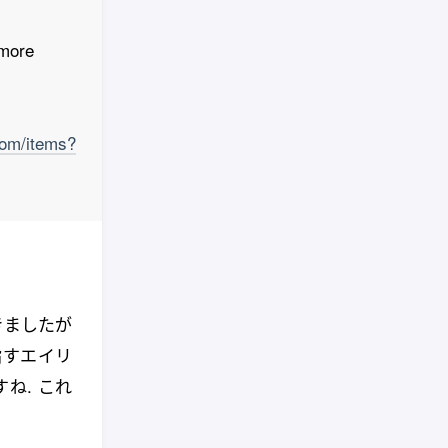
 more
com/items?
書きましたが
指すエイリ
ね. これ