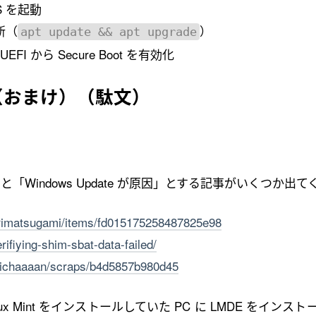
 を起動
新（
）
apt update && apt upgrade
EFI から Secure Boot を有効化
（おまけ）（駄文）
Windows Update が原因」とする記事がいくつか出て
torimatsugami/items/fd015175258487825e98
erifiying-shim-sbat-data-failed/
shichaaaan/scraps/b4d5857b980d45
x Mint をインストールしていた PC に LMDE をインス