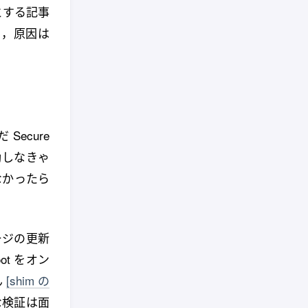
とする記事
よ，原因は
Secure
動しなきゃ
なかったら
ージの更新
t をオン
ん
[shim の
な検証は面