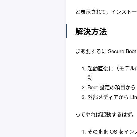
と表示されて，インストール
解決方法
まあ要するに Secure Bo
起動直後に（モデルにも
動
Boot 設定の項目か
外部メディアから Lin
ってやれば起動するはず。 も
そのまま OS をイ