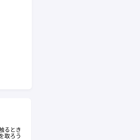
Steam の Windows ゲー
ム を Linux で動かす時に
フレームレートが不安定
になる時がある問題を解
触るとき
決するかもしれない起動
Fla
を取ろう
オプション
（豆