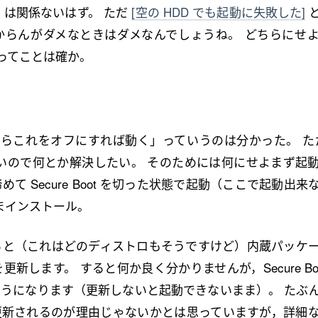
s は関係ないはず。 ただ
[空の HDD でも起動に失敗した]
からんがダメなときはダメなんでしょうね。 どちらにせ
t 周りってことは確か。
原因だからこれをオフにすれば動く」っていうのは分かった。 ただ 
と怖いので何とか解決したい。 そのためには何にせよまず起
て Secure Boot を切った状態で起動（ここで起動出来
まインストール。
すると（これはどのディストロもそうですけど）内蔵パッケ
新します。 すると何か良く分かりませんが，Secure Boo
ようになります（更新しないと起動できないまま）。 たぶ
新されるのが理由じゃないかとは思っていますが，詳細