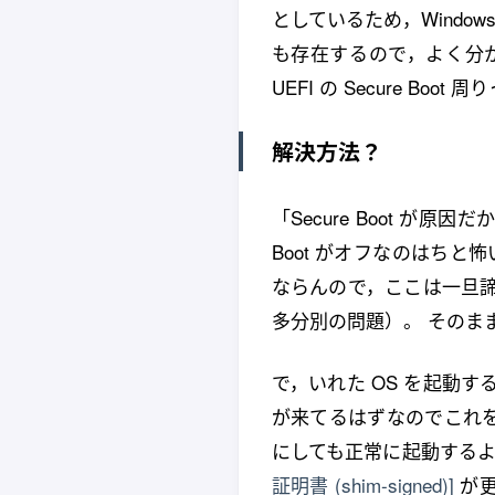
としているため，Window
も存在するので，よく分
UEFI の Secure Boo
解決方法？
「Secure Boot が
Boot がオフなのはち
ならんので，ここは一旦諦め
多分別の問題）。 そのま
で，いれた OS を起動
が来てるはずなのでこれを更
にしても正常に起動する
証明書 (shim-signed)]
が更