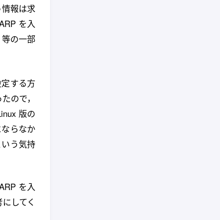
いう情報は求
RP を入
等の一部
設定する方
ったので，
ux 版の
考にならなか
という気持
ARP を入
考にしてく