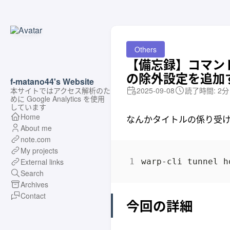
Others
【備忘録】コマンドラ
の除外設定を追加
f-matano44's Website
本サイトではアクセス解析のた
2025-09-08
読了時間: 2分
めに Google Analytics を使用
しています
Home
なんかタイトルの係り受
About me
note.com
My projects
External links
Search
Archives
Contact
今回の詳細