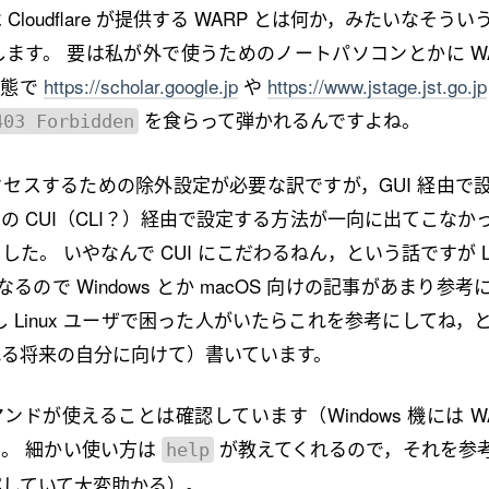
loudflare が提供する WARP とは何か，みたいなそう
ます。 要は私が外で使うためのノートパソコンとかに WA
状態で
https://scholar.google.jp
や
https://www.jstage.jst.go.jp
を食らって弾かれるんですよね。
403 Forbidden
セスするための除外設定が必要な訳ですが，GUI 経由で
の CUI（CLI？）経由で設定する方法が一向に出てこなか
。 いやなんで CUI にこだわるねん，という話ですが Lin
異なるので Windows とか macOS 向けの記事があまり参
 Linux ユーザで困った人がいたらこれを参考にしてね，
る将来の自分に向けて）書いています。
マンドが使えることは確認しています（Windows 機には W
。 細かい使い方は
が教えてくれるので，それを参
help
実していて大変助かる）。