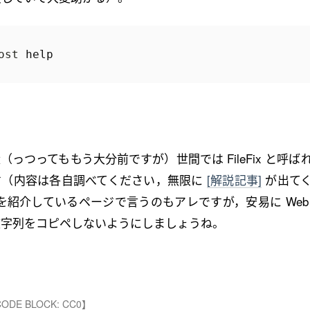
ost 
help
っつってももう大分前ですが）世間では FileFix と呼ば
す（内容は各自調べてください，無限に
[解説記事]
が出て
を紹介しているページで言うのもアレですが，安易に Web
文字列をコピペしないようにしましょうね。
CODE BLOCK: CC0】