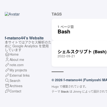
TAGS
1 ページ目
Bash
f-matano44's Website
本サイトではアクセス解析のた
めに Google Analytics を使用
しています
シェルスクリプト (Bash)
Home
2022-09-21
About me
note.com
My projects
External links
© 2026 f-matano44 (Fumiyoshi M
Search
Archives
Hugo
で構築されています。
Contact
テーマ
Stack
は
Jimmy
によって設計され