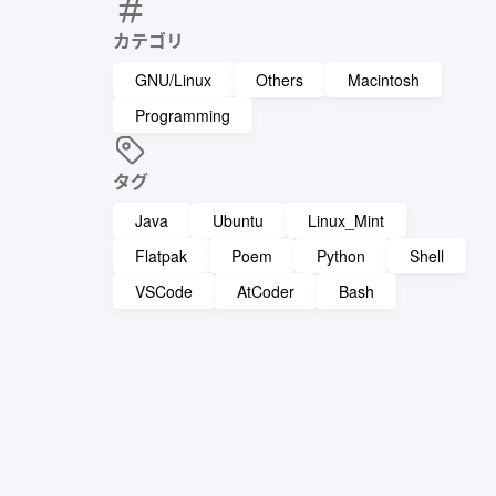
カテゴリ
GNU/Linux
Others
Macintosh
Programming
タグ
Java
Ubuntu
Linux_Mint
Flatpak
Poem
Python
Shell
VSCode
AtCoder
Bash