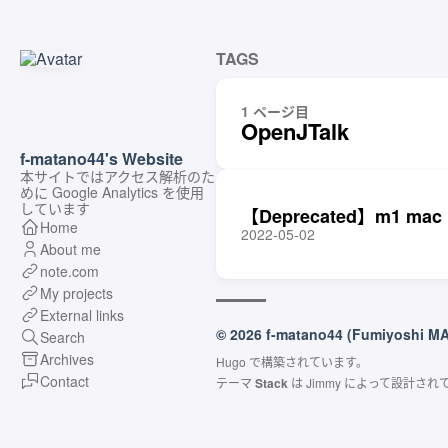
TAGS
1 ページ目
OpenJTalk
f-matano44's Website
本サイトではアクセス解析のた
めに Google Analytics を使用
しています
【Deprecated】m1 ma
Home
2022-05-02
About me
note.com
My projects
External links
© 2026 f-matano44 (Fumiyoshi M
Search
Archives
Hugo
で構築されています。
Contact
テーマ
Stack
は
Jimmy
によって設計され