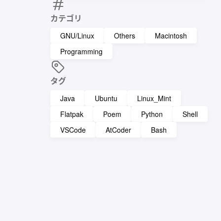
カテゴリ
GNU/Linux
Others
Macintosh
Programming
タグ
Java
Ubuntu
Linux_Mint
Flatpak
Poem
Python
Shell
VSCode
AtCoder
Bash