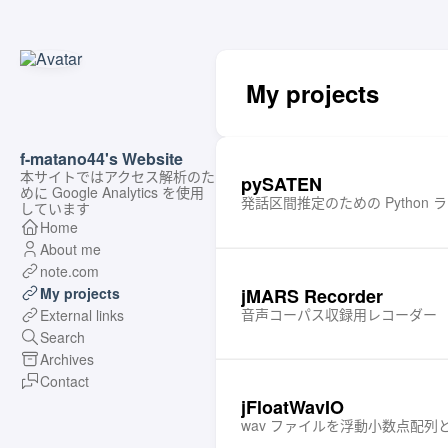
My projects
f-matano44's Website
本サイトではアクセス解析のた
pySATEN
めに Google Analytics を使用
発話区間推定のための Python 
しています
Home
About me
note.com
jMARS Recorder
My projects
音声コーパス収録用レコーダー
External links
Search
Archives
Contact
jFloatWavIO
wav ファイルを浮動小数点配列と