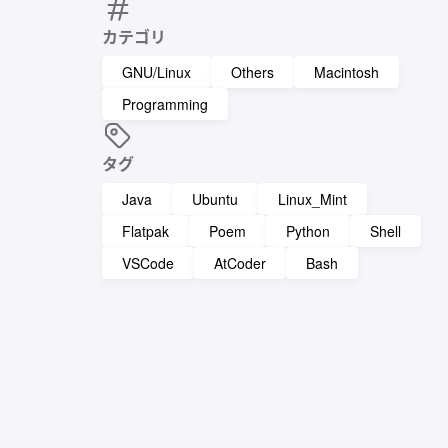
カテゴリ
GNU/Linux
Others
Macintosh
Programming
タグ
Java
Ubuntu
Linux_Mint
Flatpak
Poem
Python
Shell
VSCode
AtCoder
Bash