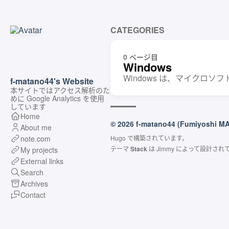
CATEGORIES
0 ページ目
Windows
Windows は、マイクロソ
f-matano44's Website
本サイトではアクセス解析のた
めに Google Analytics を使用
しています
Home
© 2026 f-matano44 (Fumiyoshi M
About me
note.com
Hugo
で構築されています。
テーマ
Stack
は
Jimmy
によって設計され
My projects
External links
Search
Archives
Contact